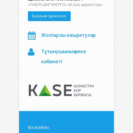
«ПАВЛОДАРЭНЕРГО» АҚ Бас директоры
Басшыға сұрақ қою
Жоспарлы ажыратулар
Тұтынушының жеке
кабинеті
Біз жайлы