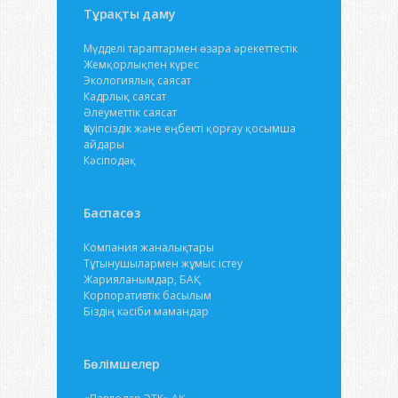
Тұрақты даму
Мүдделі тараптармен өзара әрекеттестік
Жемқорлықпен күрес
Экологиялық саясат
Кадрлық саясат
Әлеуметтік саясат
Қауіпсіздік және еңбекті қорғау қосымша
айдары
Кәсіподақ
Баспасөз
Компания жаналықтары
Тұтынушылармен жұмыс істеу
Жарияланымдар, БАҚ
Корпоративтік басылым
Біздің кәсіби мамандар
Бөлімшелер