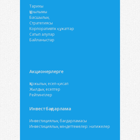
Тарихы
Құрылымы
Басшылық
Стратегиясы
Корпоративтік құжаттар
Сатып алулар
Байланыстар
Акционерлерге
Қаржылық есеп-қисап
Жылдық есептер
Рейтингілер
Инвестбағдарлама
Инвестициялық бағдарламасы
Инвестициялық міндеттемелер: нәтижелер