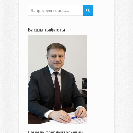
Басшының блогы
Щемель Олег Анатольевич