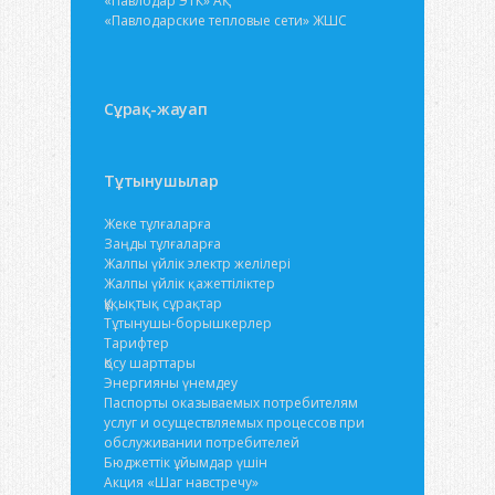
«Павлодар ЭТК» АҚ
«Павлодарские тепловые сети» ЖШС
Сұрақ-жауап
Тұтынушылар
Жеке тұлғаларға
Заңды тұлғаларға
Жалпы үйлік электр желілері
Жалпы үйлік қажеттіліктер
Құқықтық сұрақтар
Тұтынушы-борышкерлер
Тарифтер
Қосу шарттары
Энергияны үнемдеу
Паспорты оказываемых потребителям
услуг и осуществляемых процессов при
обслуживании потребителей
Бюджеттік ұйымдар үшін
Акция «Шаг навстречу»