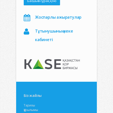
Басшыға сұрақ қою
Жоспарлы ажыратулар
Тұтынушының жеке
кабинеті
Біз жайлы
Тарихы
Құрылымы