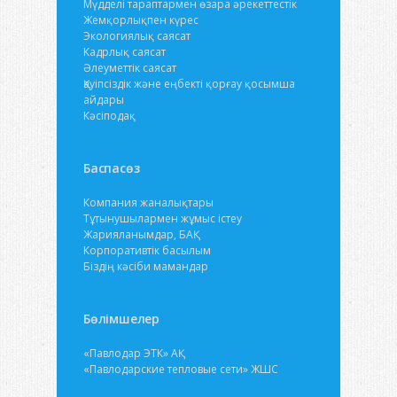
Мүдделі тараптармен өзара әрекеттестік
Жемқорлықпен күрес
Экологиялық саясат
Кадрлық саясат
Әлеуметтік саясат
Қауіпсіздік және еңбекті қорғау қосымша
айдары
Кәсіподақ
Баспасөз
Компания жаналықтары
Тұтынушылармен жұмыс істеу
Жарияланымдар, БАҚ
Корпоративтік басылым
Біздің кәсіби мамандар
Бөлімшелер
«Павлодар ЭТК» АҚ
«Павлодарские тепловые сети» ЖШС