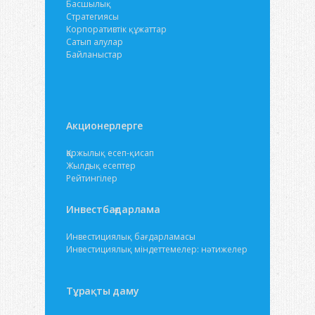
Басшылық
Стратегиясы
Корпоративтік құжаттар
Сатып алулар
Байланыстар
Акционерлерге
Қаржылық есеп-қисап
Жылдық есептер
Рейтингілер
Инвестбағдарлама
Инвестициялық бағдарламасы
Инвестициялық міндеттемелер: нәтижелер
Тұрақты даму