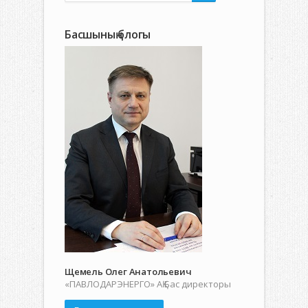
Басшының блогы
Щемель Олег Анатольевич
«ПАВЛОДАРЭНЕРГО» АҚ Бас директоры