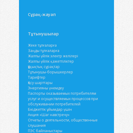
Сұрақ-жауап
Тұтынушылар
Жеке тұлғаларға
Заңды тұлғаларға
Жалпы үйлік электр желілері
Жалпы үйлік қажеттіліктер
Құқықтық сұрақтар
Тұтынушы-борышкерлер
Тарифтер
Қосу шарттары
Энергияны үнемдеу
Паспорты оказываемых потребителям
услуг и осуществляемых процессов при
обслуживании потребителей
Бюджеттік ұйымдар үшін
Акция «Шаг навстречу»
Отчеты о деятельности, общественные
слушания
ПЭС байланыстары