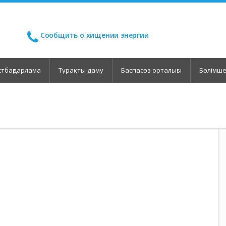
Сообщить о хищении энергии
тбағдарлама
Тұрақты даму
Баспасөз орталығы
Бөлімш