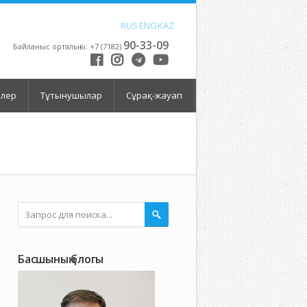
RUS
ENG
KAZ
90-33-09
Байланыс орталығы: +7 (7182)
елер
Тұтынушылар
Сұрақ-жауап
Басшының блогы