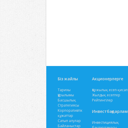
Біз жайлы
Акционерлерге
Тарихы
Қаржылық есеп-қисап
Құрылымы
Жылдық есептер
Басшылық
Рейтингілер
Стратегиясы
Корпоративтік
Инвестбағдарлам
құжаттар
Сатып алулар
Инвестициялық
Байланыстар
бағдарламасы