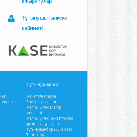
ажыратулар
Тұтынушының жеке
кабинеті
Тұтынушылар
 АҚ
Жеке тұлғаларға
 тепловые
Заңды тұлғаларға
Жалпы үйлік электр
желілері
Жалпы үйлік қажеттіліктер
Құқықтық сұрақтар
Тұтынушы-борышкерлер
Тарифтер