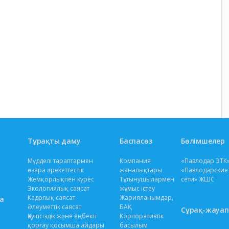
Тұрақты даму
Баспасөз
Бөлімшелер
Мүдделі тараптармен
Компания
«Павлодар ЭТК»
өзара әрекеттестік
жаналықтары
«Павлодарские
Жемқорлықпен күрес
Тұтынушылармен
сети» ЖШС
Экологиялық саясат
жұмыс істеу
Кадрлық саясат
Жарияланымдар,
а
Әлеуметтік саясат
БАҚ
Сұрақ-жауап
Қауіпсіздік және еңбекті
Корпоративтік
қорғау қосымша айдары
басылым