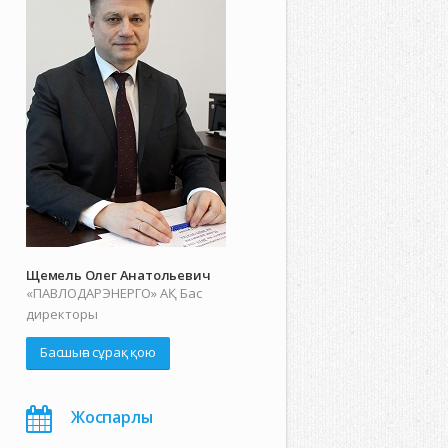
Щемель Олег Анатольевич
«ПАВЛОДАРЭНЕРГО» АҚ Бас
директоры
Басшыға сұрақ қою
Жоспарлы