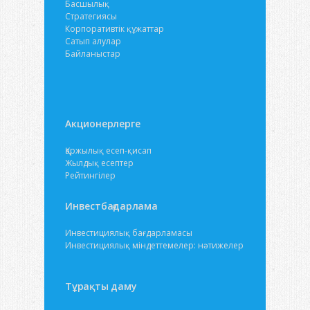
Басшылық
Стратегиясы
Корпоративтік құжаттар
Сатып алулар
Байланыстар
Акционерлерге
Қаржылық есеп-қисап
Жылдық есептер
Рейтингілер
Инвестбағдарлама
Инвестициялық бағдарламасы
Инвестициялық міндеттемелер: нәтижелер
Тұрақты даму