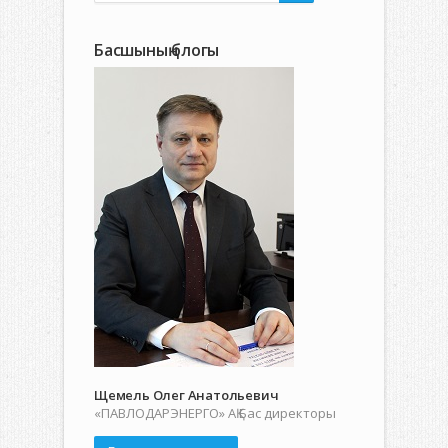
Басшының блогы
Щемель Олег Анатольевич
«ПАВЛОДАРЭНЕРГО» АҚ Бас директоры