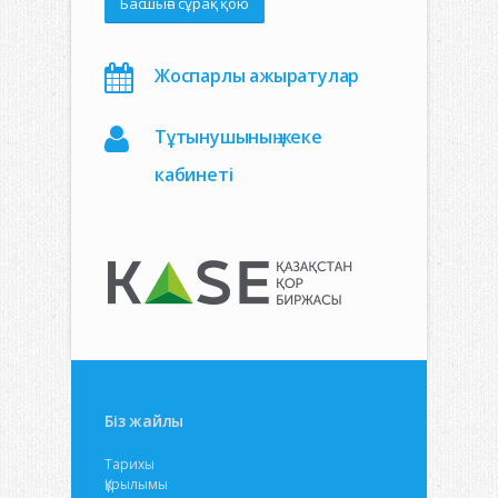
Басшыға сұрақ қою
Жоспарлы ажыратулар
Тұтынушының жеке
кабинеті
Біз жайлы
Тарихы
Құрылымы