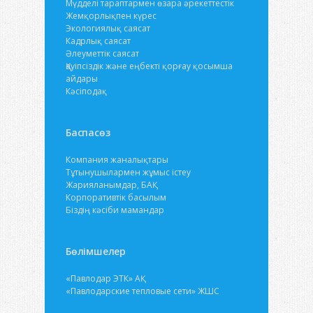
Мүдделі тараптармен өзара әрекеттестік
Жемқорлықпен күрес
Экологиялық саясат
Кадрлық саясат
Әлеуметтік саясат
Қауіпсіздік және еңбекті қорғау қосымша
айдары
Кәсіподақ
Баспасөз
Компания жаналықтары
Тұтынушылармен жұмыс істеу
Жарияланымдар, БАҚ
Корпоративтік басылым
Біздің кәсіби мамандар
Бөлімшелер
«Павлодар ЭТК» АҚ
«Павлодарские тепловые сети» ЖШС