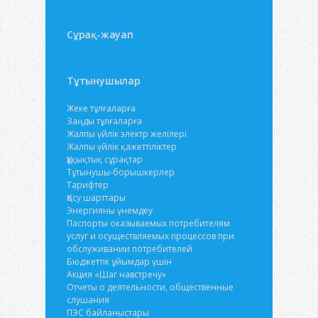
Сұрақ-жауап
Тұтынушылар
Жеке тұлғаларға
Заңды тұлғаларға
Жалпы үйлік электр желілері
Жалпы үйлік қажеттіліктер
Құқықтық сұрақтар
Тұтынушы-борышкерлер
Тарифтер
Қосу шарттары
Энергияны үнемдеу
Паспорты оказываемых потребителям
услуг и осуществляемых процессов при
обслуживании потребителей
Бюджеттік ұйымдар үшін
Акция «Шаг навстречу»
Отчеты о деятельности, общественные
слушания
ПЭС байланыстары