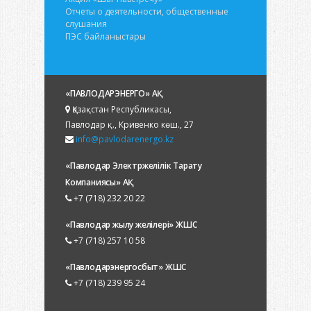
Отчеты о деятельности, общественные
слушания
ПЭС байланыстары
«ПАВЛОДАРЭНЕРГО» АҚ
Қазақстан Республикасы,
Павлодар қ., Кривенко көш., 27
info@pavlodarenergo.kz
«Павлодар Электржелілік Тарату
Компаниясы» АҚ
+7 (718) 232 20 22
«Павлодар жылу желілері» ЖШС
+7 (718) 257 10 58
«Павлодарэнергосбыт» ЖШС
+7 (718) 239 95 24