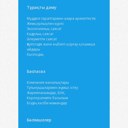
Тұрақты даму
Мүдделі тараптармен өзара әрекеттестік
Жемқорлықпен күрес
Экологиялық саясат
Кадрлық саясат
Әлеуметтік саясат
Қауіпсіздік және еңбекті қорғау қосымша
айдары
Кәсіподақ
Баспасөз
Компания жаналықтары
Тұтынушылармен жұмыс істеу
Жарияланымдар, БАҚ
Корпоративтік басылым
Біздің кәсіби мамандар
Бөлімшелер