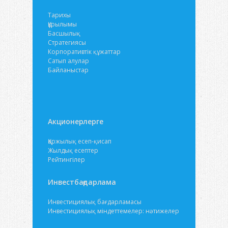
Тарихы
Құрылымы
Басшылық
Стратегиясы
Корпоративтік құжаттар
Сатып алулар
Байланыстар
Акционерлерге
Қаржылық есеп-қисап
Жылдық есептер
Рейтингілер
Инвестбағдарлама
Инвестициялық бағдарламасы
Инвестициялық міндеттемелер: нәтижелер