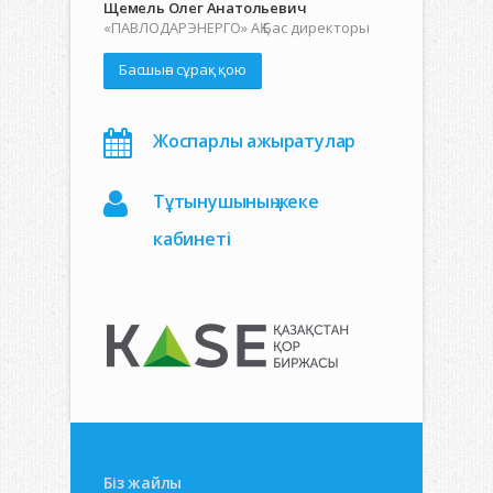
Щемель Олег Анатольевич
«ПАВЛОДАРЭНЕРГО» АҚ Бас директоры
Басшыға сұрақ қою
Жоспарлы ажыратулар
Тұтынушының жеке
кабинеті
Біз жайлы