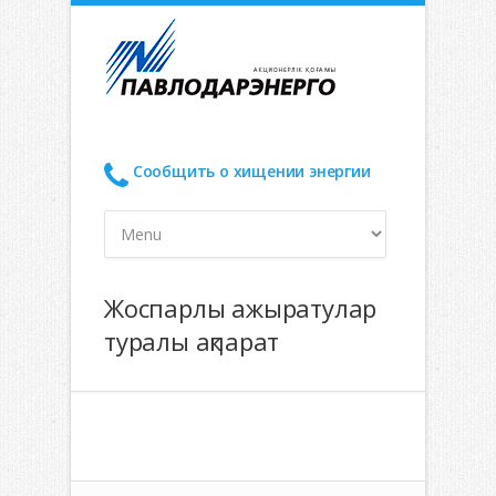
Сообщить о хищении энергии
Жоспарлы ажыратулар
туралы ақпарат