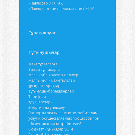
«Павлодар ЭТК» АҚ
«Павлодарские тепловые сети» ЖШС
Сұрақ-жауап
Тұтынушылар
Жеке тұлғаларға
Заңды тұлғаларға
Жалпы үйлік электр желілері
Жалпы үйлік қажеттіліктер
Құқықтық сұрақтар
Тұтынушы-борышкерлер
Тарифтер
Қосу шарттары
Энергияны үнемдеу
Паспорты оказываемых потребителям
услуг и осуществляемых процессов при
обслуживании потребителей
Бюджеттік ұйымдар үшін
Акция «Шаг навстречу»