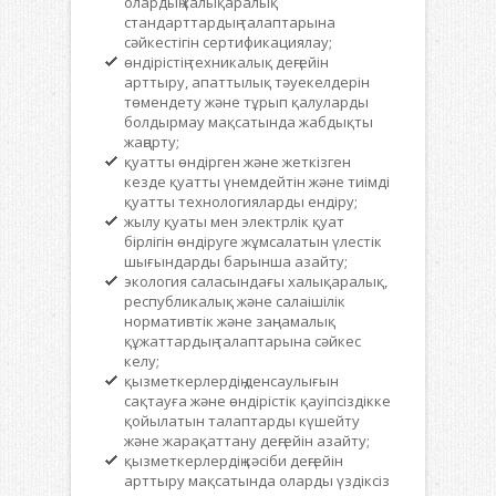
олардың халықаралық
стандарттардың талаптарына
сәйкестігін сертификациялау;
өндірістің техникалық деңгейін
арттыру, апаттылық тәуекелдерін
төмендету және тұрып қалуларды
болдырмау мақсатында жабдықты
жаңарту;
қуатты өндірген және жеткізген
кезде қуатты үнемдейтін және тиімді
қуатты технологияларды ендіру;
жылу қуаты мен электрлік қуат
бірлігін өндіруге жұмсалатын үлестік
шығындарды барынша азайту;
экология саласындағы халықаралық,
республикалық және салаішілік
нормативтік және заңнамалық
құжаттардың талаптарына сәйкес
келу;
қызметкерлердің денсаулығын
сақтауға және өндірістік қауіпсіздікке
қойылатын талаптарды күшейту
және жарақаттану деңгейін азайту;
қызметкерлердің кәсіби деңгейін
арттыру мақсатында оларды үздіксіз