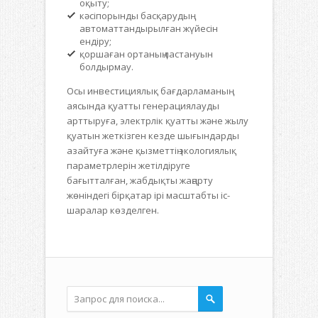
оқыту;
кәсіпорынды басқарудың
автоматтандырылған жүйесін
ендіру;
қоршаған ортаның ластануын
болдырмау.
Осы инвестициялық бағдарламаның
аясында қуатты генерациялауды
арттыруға, электрлік қуатты және жылу
қуатын жеткізген кезде шығындарды
азайтуға және қызметтің экологиялық
параметрлерін жетілдіруге
бағытталған, жабдықты жаңарту
жөніндегі бірқатар ірі масштабты іс-
шаралар көзделген.