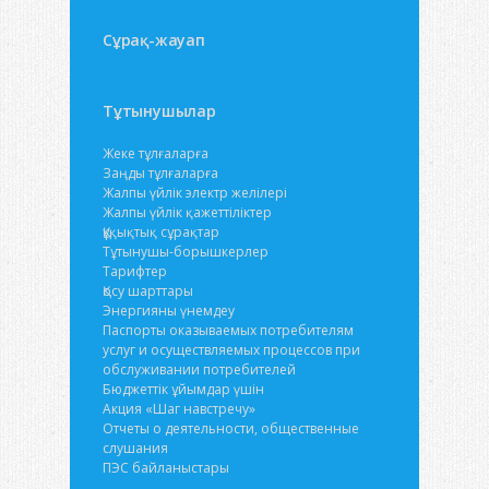
Сұрақ-жауап
Тұтынушылар
Жеке тұлғаларға
Заңды тұлғаларға
Жалпы үйлік электр желілері
Жалпы үйлік қажеттіліктер
Құқықтық сұрақтар
Тұтынушы-борышкерлер
Тарифтер
Қосу шарттары
Энергияны үнемдеу
Паспорты оказываемых потребителям
услуг и осуществляемых процессов при
обслуживании потребителей
Бюджеттік ұйымдар үшін
Акция «Шаг навстречу»
Отчеты о деятельности, общественные
слушания
ПЭС байланыстары