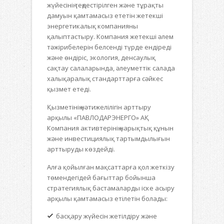
жүйесінің теңдестірілген және тұрақты
дамуын қамтамасыз ететін жетекші
энергетикалық компанияны
қалыптастыру. Компания жетекші әлем
тәжірибелерін белсенді түрде ендіреді
және өндіріс, экология, денсаулық
сақтау салаларында, әлеуметтік салада
халықаралық стандарттарға сәйкес
қызмет етеді.
Қызметінің нәтижелілігін арттыру
арқылы «ПАВЛОДАРЭНЕРГО» АҚ
Компания активтерінің нарықтық құнын
және инвестициялық тартымдылығын
арттыруды көздейді.
Алға қойылған мақсаттарға қол жеткізу
төмендегідей бағыттар бойынша
стратегиялық бастамаларды іске асыру
арқылы қамтамасыз етілетін болады:
басқару жүйесін жетілдіру және