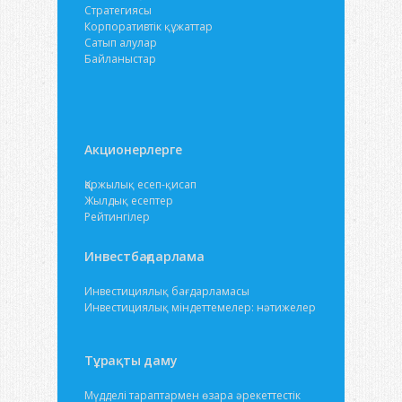
Стратегиясы
Корпоративтік құжаттар
Сатып алулар
Байланыстар
Акционерлерге
Қаржылық есеп-қисап
Жылдық есептер
Рейтингілер
Инвестбағдарлама
Инвестициялық бағдарламасы
Инвестициялық міндеттемелер: нәтижелер
Тұрақты даму
Мүдделі тараптармен өзара әрекеттестік