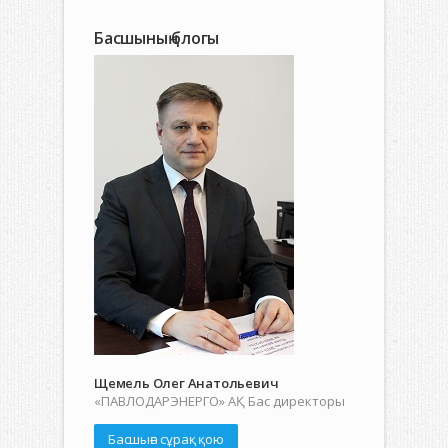
Басшының блогы
Щемель Олег Анатольевич
«ПАВЛОДАРЭНЕРГО» АҚ Бас директоры
Басшыға сұрақ қою