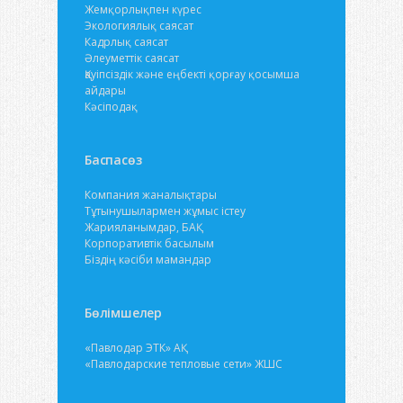
Жемқорлықпен күрес
Экологиялық саясат
Кадрлық саясат
Әлеуметтік саясат
Қауіпсіздік және еңбекті қорғау қосымша
айдары
Кәсіподақ
Баспасөз
Компания жаналықтары
Тұтынушылармен жұмыс істеу
Жарияланымдар, БАҚ
Корпоративтік басылым
Біздің кәсіби мамандар
Бөлімшелер
«Павлодар ЭТК» АҚ
«Павлодарские тепловые сети» ЖШС