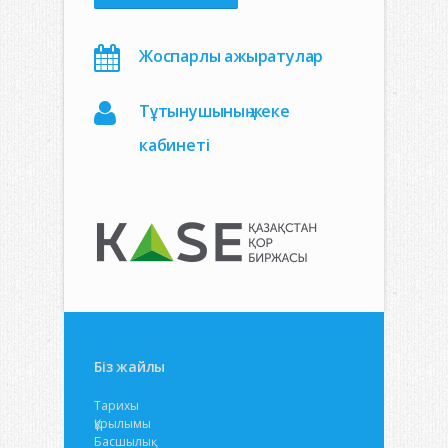
Жоспарлы ажыратулар
Тұтынушының жеке
кабинеті
Біз жайлы
Тарихы
Құрылымы
Басшылық