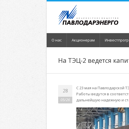
О нас
Акционерам
Инвестпрог
На ТЭЦ-2 ведется кап
С 23 мая на Павлодарской Т
28
Работы ведутся в соответс
05/26
дальнейшую надежную и ст