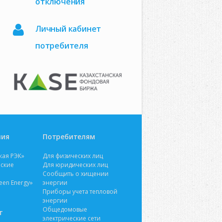
отключения
Личный кабинет
потребителя
ния
Потребителям
кая РЭК»
Для физических лиц
ские
Для юридических лиц
Сообщить о хищении
en Energy»
энергии
Приборы учета тепловой
энергии
Общедомовые
т
электрические сети