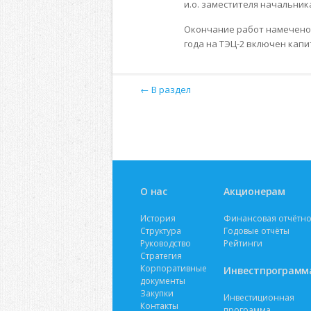
и.о. заместителя начальник
Окончание работ намечено н
года на ТЭЦ-2 включен капи
← В раздел
О нас
Акционерам
История
Финансовая отчётно
Структура
Годовые отчёты
Руководство
Рейтинги
Стратегия
Корпоративные
Инвестпрограмм
документы
Закупки
Инвестиционная
Контакты
программа