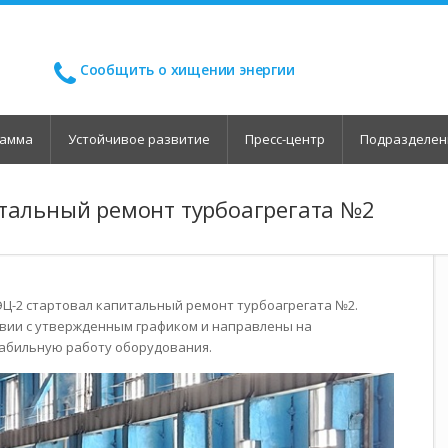
Сообщить о хищении энергии
рамма
Устойчивое развитие
Пресс-центр
Подразделен
итальный ремонт турбоагрегата №2
ЭЦ-2 стартовал капитальный ремонт турбоагрегата №2.
твии с утвержденным графиком и направлены на
абильную работу оборудования.