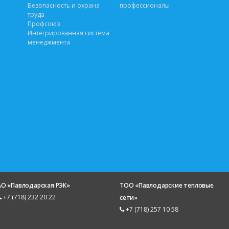
Безопасность и охрана
профессионалы
труда
Профсоюз
Интегрированная система
менеджмента
АО «Павлодарская РЭК»
ТОО «Павлодарские тепловые
+7 (718) 232 20 22
сети»
+7 (718) 257 10 58