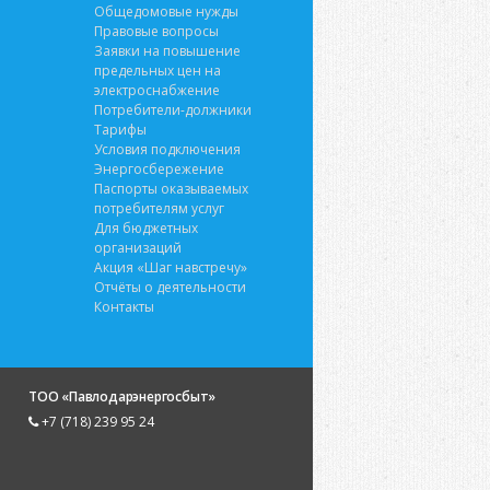
Общедомовые нужды
Правовые вопросы
Заявки на повышение
предельных цен на
электроснабжение
Потребители-должники
Тарифы
Условия подключения
Энергосбережение
Паспорты оказываемых
потребителям услуг
Для бюджетных
организаций
Акция «Шаг навстречу»
Отчёты о деятельности
Контакты
ТОО «Павлодарэнергосбыт»
+7 (718) 239 95 24