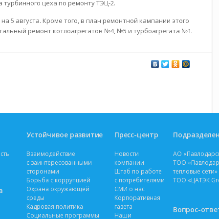
а турбинного цеха по ремонту ТЭЦ-2.
а 5 августа. Кроме того, в план ремонтной кампании этого
тальный ремонт котлоагрегатов №4, №5 и турбоагрегата №1.
Устойчивое развитие
Пресс-центр
Подразделе
сть
Взаимодействие
Новости
АО «Павлодарс
с заинтересованными
компании
ТОО «Павлодар
сторонами
Штаб по работе
тепловые сети»
Борьба с коррупцией
с потребителями
ТОО «ЦАТЭК Gre
Охрана окружающей
СМИ о нас
а
среды
Корпоративная
Кадровая политика
газета
Вопрос-отве
Социальные программы
Наши