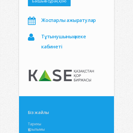
Басшыға сұрақ қою
Жоспарлы ажыратулар
Тұтынушының жеке
кабинеті
Біз жайлы
Тарихы
Құрылымы