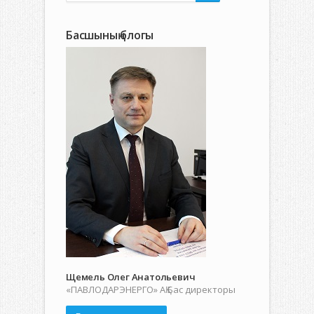
Басшының блогы
Щемель Олег Анатольевич
«ПАВЛОДАРЭНЕРГО» АҚ Бас директоры