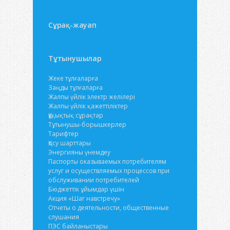
Сұрақ-жауап
Тұтынушылар
Жеке тұлғаларға
Заңды тұлғаларға
Жалпы үйлік электр желілері
Жалпы үйлік қажеттіліктер
Құқықтық сұрақтар
Тұтынушы-борышкерлер
Тарифтер
Қосу шарттары
Энергияны үнемдеу
Паспорты оказываемых потребителям
услуг и осуществляемых процессов при
обслуживании потребителей
Бюджеттік ұйымдар үшін
Акция «Шаг навстречу»
Отчеты о деятельности, общественные
слушания
ПЭС байланыстары