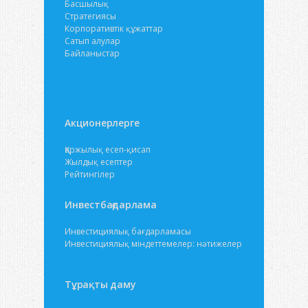
Басшылық
Стратегиясы
Корпоративтік құжаттар
Сатып алулар
Байланыстар
Акционерлерге
Қаржылық есеп-қисап
Жылдық есептер
Рейтингілер
Инвестбағдарлама
Инвестициялық бағдарламасы
Инвестициялық міндеттемелер: нәтижелер
Тұрақты даму