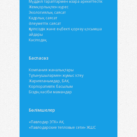
Мүдделі тараптармен өзара әрекеттестік
Жемқорлықпен күрес
Экологиялық саясат
Кадрлық саясат
Әлеуметтік саясат
Қауіпсіздік және еңбекті қорғау қосымша
айдары
Кәсіподақ
Баспасөз
Компания жаналықтары
Тұтынушылармен жұмыс істеу
Жарияланымдар, БАҚ
Корпоративтік басылым
Біздің кәсіби мамандар
Бөлімшелер
«Павлодар ЭТК» АҚ
«Павлодарские тепловые сети» ЖШС