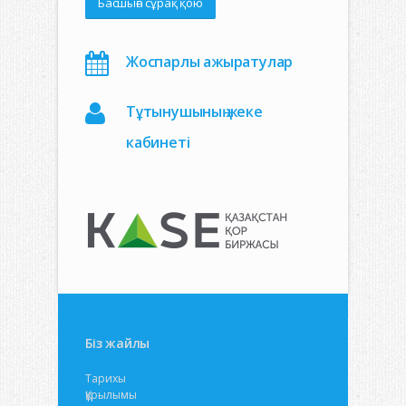
Басшыға сұрақ қою
Жоспарлы ажыратулар
Тұтынушының жеке
кабинеті
Біз жайлы
Тарихы
Құрылымы