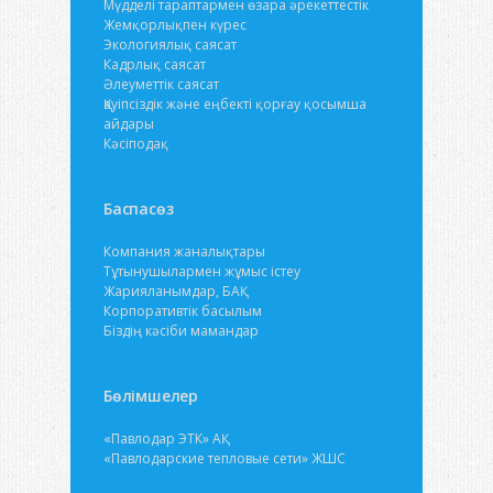
Мүдделі тараптармен өзара әрекеттестік
Жемқорлықпен күрес
Экологиялық саясат
Кадрлық саясат
Әлеуметтік саясат
Қауіпсіздік және еңбекті қорғау қосымша
айдары
Кәсіподақ
Баспасөз
Компания жаналықтары
Тұтынушылармен жұмыс істеу
Жарияланымдар, БАҚ
Корпоративтік басылым
Біздің кәсіби мамандар
Бөлімшелер
«Павлодар ЭТК» АҚ
«Павлодарские тепловые сети» ЖШС