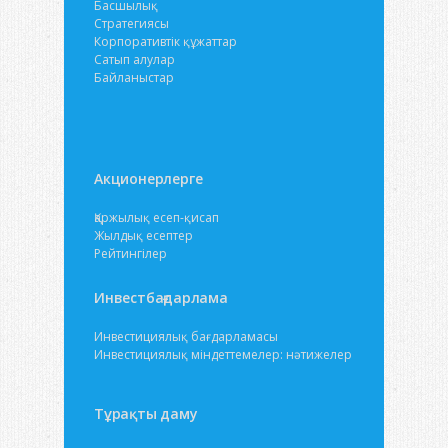
Басшылық
Стратегиясы
Корпоративтік құжаттар
Сатып алулар
Байланыстар
Акционерлерге
Қаржылық есеп-қисап
Жылдық есептер
Рейтингілер
Инвестбағдарлама
Инвестициялық бағдарламасы
Инвестициялық міндеттемелер: нәтижелер
Тұрақты даму