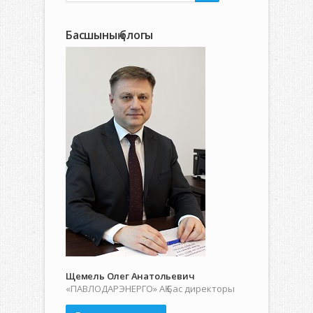
Басшының блогы
Щемель Олег Анатольевич
«ПАВЛОДАРЭНЕРГО» АҚ Бас директоры