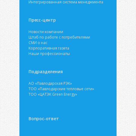
Интегрированная система менеджмента
Пресс-центр
Новости компании
Штаб по работе с потребителями
СМИ о нас
Корпоративная газета
Наши профессионалы
Подразделения
АО «Павлодарская РЭК»
ТОО «Павлодарские тепловые сети»
ТОО «ЦАТЭК Green Energy»
Вопрос-ответ