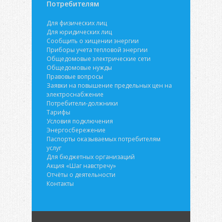
Потребителям
Для физических лиц
Для юридических лиц
Сообщить о хищении энергии
Приборы учета тепловой энергии
Общедомовые электрические сети
Общедомовые нужды
Правовые вопросы
Заявки на повышение предельных цен на
электроснабжение
Потребители-должники
Тарифы
Условия подключения
Энергосбережение
Паспорты оказываемых потребителям
услуг
Для бюджетных организаций
Акция «Шаг навстречу»
Отчёты о деятельности
Контакты