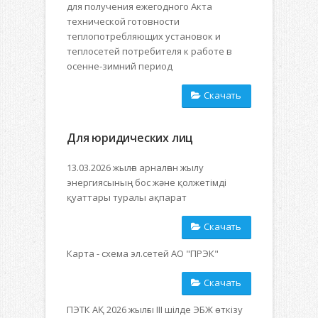
для получения ежегодного Акта
технической готовности
теплопотребляющих установок и
теплосетей потребителя к работе в
осенне-зимний период
Скачать
Для юридических лиц
13.03.2026 жылға арналған жылу
энергиясының бос және қолжетімді
қуаттары туралы ақпарат
Скачать
Карта - схема эл.сетей АО "ПРЭК"
Скачать
ПЭТК АҚ 2026 жылғы III шiлде ЭБЖ өткізу