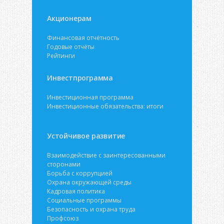
Акционерам
Финансовая отчётность
Годовые отчёты
Рейтинги
Инвестпрограмма
Инвестиционная программа
Инвестиционные обязательства: итоги
Устойчивое развитие
Взаимодействие с заинтересованными
сторонами
Борьба с коррупцией
Охрана окружающей среды
Кадровая политика
Социальные программы
Безопасность и охрана труда
Профсоюз