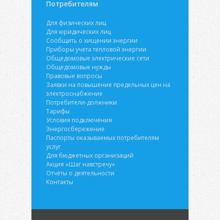
Потребителям
Для физических лиц
Для юридических лиц
Сообщить о хищении энергии
Приборы учета тепловой энергии
Общедомовые электрические сети
Общедомовые нужды
Правовые вопросы
Заявки на повышение предельных цен на
электроснабжение
Потребители-должники
Тарифы
Условия подключения
Энергосбережение
Паспорты оказываемых потребителям
услуг
Для бюджетных организаций
Акция «Шаг навстречу»
Отчёты о деятельности
Контакты