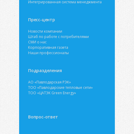
Интегрированная система менеджмента
Пресс-центр
Новости компании
Штаб по работе с потребителями
СМИ о нас
Корпоративная газета
Наши профессионалы
Подразделения
АО «Павлодарская РЭК»
ТОО «Павлодарские тепловые сети»
ТОО «ЦАТЭК Green Energy»
Вопрос-ответ