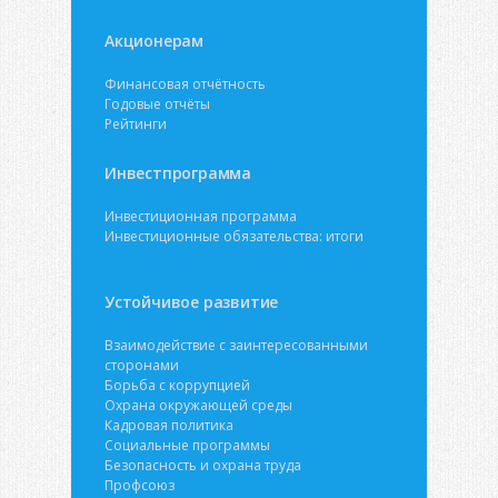
Акционерам
Финансовая отчётность
Годовые отчёты
Рейтинги
Инвестпрограмма
Инвестиционная программа
Инвестиционные обязательства: итоги
Устойчивое развитие
Взаимодействие с заинтересованными
сторонами
Борьба с коррупцией
Охрана окружающей среды
Кадровая политика
Социальные программы
Безопасность и охрана труда
Профсоюз