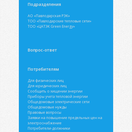
Подразделения
АО «Павлодарская РЭК»
ТОО «Павлодарские тепловые сети»
ТОО «ЦАТЭК Green Energy»
Вопрос-ответ
Потребителям
Для физических лиц
Для юридических лиц
Сообщить о хищении энергии
Приборы учета тепловой энергии
Общедомовые электрические сети
Общедомовые нужды
Правовые вопросы
Заявки на повышение предельных цен на
электроснабжение
Потребители-должники