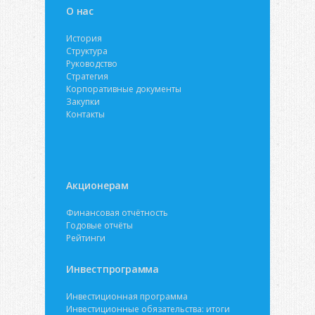
О нас
История
Структура
Руководство
Стратегия
Корпоративные документы
Закупки
Контакты
Акционерам
Финансовая отчётность
Годовые отчёты
Рейтинги
Инвестпрограмма
Инвестиционная программа
Инвестиционные обязательства: итоги