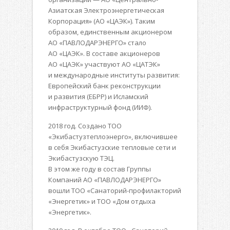
Азиатская Электроэнергетическая
Корпорация» (АО «ЦАЭК»). Таким
образом, единственным акционером
АО «ПАВЛОДАРЭНЕРГО» стало
АО «ЦАЭК». В составе акционеров
АО «ЦАЭК» участвуют АО «ЦАТЭК»
и международные институты развития:
Европейский банк реконструкции
и развития (ЕБРР) и Исламский
инфраструктурный фонд (ИИФ).
2018 год. Создано ТОО
«Экибастузтеплоэнерго», включившее
в себя Экибастузские тепловые сети и
Экибастузскую ТЭЦ.
В этом же году в состав Группы
Компаний АО «ПАВЛОДАРЭНЕРГО»
вошли ТОО «Санаторий-профилакторий
«Энергетик» и ТОО «Дом отдыха
«Энергетик».