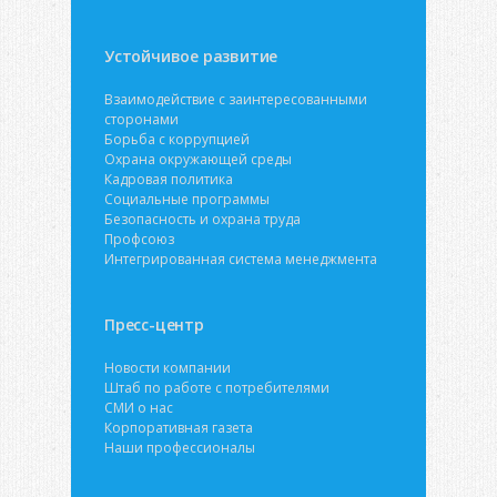
Устойчивое развитие
Взаимодействие с заинтересованными
сторонами
Борьба с коррупцией
Охрана окружающей среды
Кадровая политика
Социальные программы
Безопасность и охрана труда
Профсоюз
Интегрированная система менеджмента
Пресс-центр
Новости компании
Штаб по работе с потребителями
СМИ о нас
Корпоративная газета
Наши профессионалы