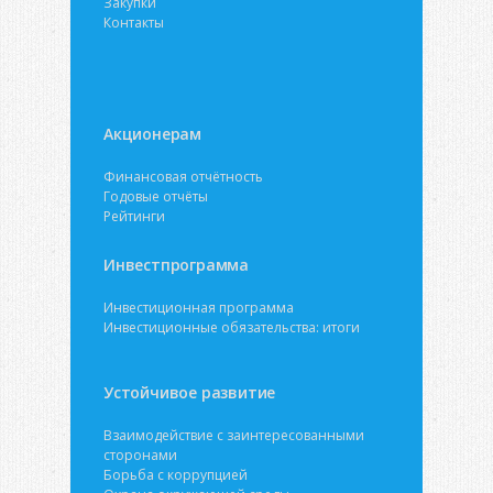
Закупки
Контакты
Акционерам
Финансовая отчётность
Годовые отчёты
Рейтинги
Инвестпрограмма
Инвестиционная программа
Инвестиционные обязательства: итоги
Устойчивое развитие
Взаимодействие с заинтересованными
сторонами
Борьба с коррупцией