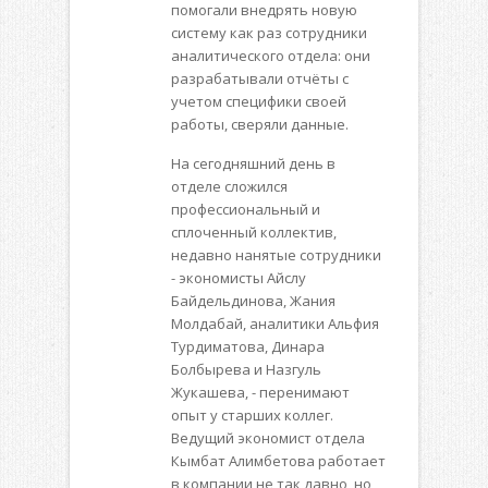
помогали внедрять новую
систему как раз сотрудники
аналитического отдела: они
разрабатывали отчёты с
учетом специфики своей
работы, сверяли данные.
На сегодняшний день в
отделе сложился
профессиональный и
сплоченный коллектив,
недавно нанятые сотрудники
- экономисты Айслу
Байдельдинова, Жания
Молдабай, аналитики Альфия
Турдиматова, Динара
Болбырева и Назгуль
Жукашева, - перенимают
опыт у старших коллег.
Ведущий экономист отдела
Кымбат Алимбетова работает
в компании не так давно, но