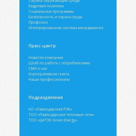
Охрана окружающей среды
Кадровая политика
Социальные программы
Безопасность и охрана труда
Профсоюз
Интегрированная система менеджмента
Пресс-центр
Новости компании
Штаб по работе с потребителями
СМИ о нас
Корпоративная газета
Наши профессионалы
Подразделения
АО «Павлодарская РЭК»
ТОО «Павлодарские тепловые сети»
ТОО «ЦАТЭК Green Energy»