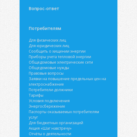
Вопрос-ответ
Потребителям
Для физических лиц
Для юридических лиц
Сообщить о хищении энергии
Приборы учета тепловой энергии
Общедомовые электрические сети
Общедомовые нужды
Правовые вопросы
Заявки на повышение предельных цен на
электроснабжение
Потребители-должники
Тарифы
Условия подключения
Энергосбережение
Паспорты оказываемых потребителям
услуг
Для бюджетных организаций
Акция «Шаг навстречу»
Отчёты о деятельности