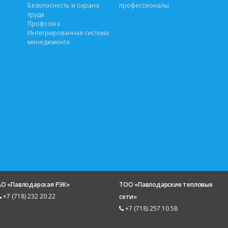
Безопасность и охрана
профессионалы
труда
Профсоюз
Интегрированная система
менеджмента
АО «Павлодарская РЭК»
ТОО «Павлодарские тепловые
+7 (718) 232 20 22
сети»
+7 (718) 257 10 58