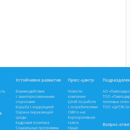
Устойчивое развитие
Пресс-центр
Подразделе
сть
Взаимодействие
Новости
АО «Павлодарс
с заинтересованными
компании
ТОО «Павлодар
сторонами
Штаб по работе
тепловые сети»
Борьба с коррупцией
с потребителями
ТОО «ЦАТЭК Gre
Охрана окружающей
СМИ о нас
а
среды
Корпоративная
Кадровая политика
газета
Вопрос-отве
Социальные программы
Наши