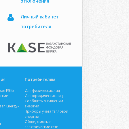
отключения
Личный кабинет
потребителя
ния
Потребителям
кая РЭК»
Для физических лиц
ские
Для юридических лиц
Сообщить о хищении
en Energy»
энергии
Приборы учета тепловой
энергии
Общедомовые
т
электрические сети