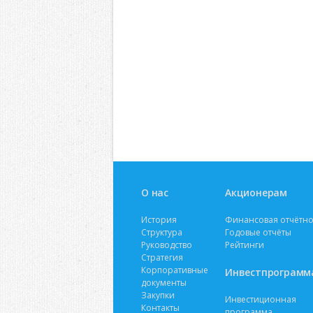
О нас
Акционерам
История
Финансовая отчётно
Структура
Годовые отчёты
Руководство
Рейтинги
Стратегия
Корпоративные
Инвестпрограмм
документы
Закупки
Инвестиционная
Контакты
программа