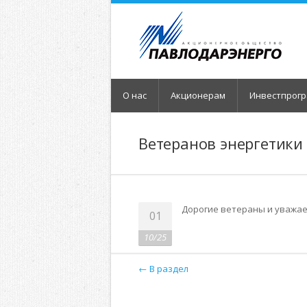
О нас
Акционерам
Инвестпрог
Ветеранов энергетики
Дорогие ветераны и уважае
01
10/25
← В раздел