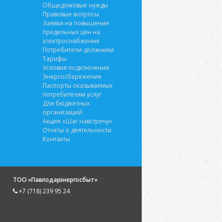
Общедомовые нужды
Правовые вопросы
Заявки на повышение
предельных цен на
электроснабжение
Потребители-должники
Тарифы
Условия подключения
Энергосбережение
Паспорты оказываемых
потребителям услуг
Для бюджетных
организаций
Акция «Шаг навстречу»
Отчёты о деятельности
Контакты
ТОО «Павлодарэнергосбыт»
+7 (718) 239 95 24