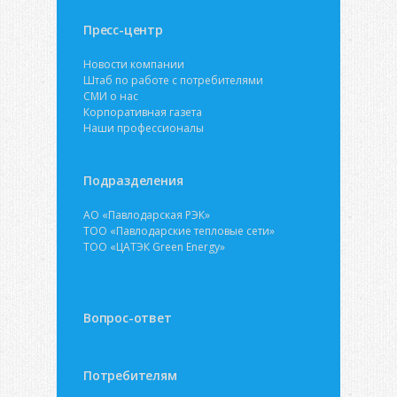
Пресс-центр
Новости компании
Штаб по работе с потребителями
СМИ о нас
Корпоративная газета
Наши профессионалы
Подразделения
АО «Павлодарская РЭК»
ТОО «Павлодарские тепловые сети»
ТОО «ЦАТЭК Green Energy»
Вопрос-ответ
Потребителям