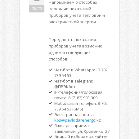
Напоминаем о способах
08/25
передачи показаний
приборов учета тепловой и
электрической энергии.
Передавать показания
приборов учета возможно
одним из следующих
способов:
Чат-бот в WhatsApp: +7 702
739 54 53
Чат-бот в Telegram:
@ПРЭКбот
IP-телефония/голосовая
почта: 8 (7182) 903-309
Мобильный телефон: 8-702
739 54 53 (SMS)
Электронная почта:
kps@pavlodarenergo.kz
Ящик для приема
заявлений: ул. Кривенко, 27
Личный кабинет на сайте: