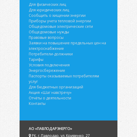
Для физических лиц
Для юридических лиц
Сообщить о хищении энергии
Приборы учета тепловой энергии
Общедомовые электрические сети
Общедомовые нужды
Правовые вопросы
Заявки на повышение предельных цен на
электроснабжение
Потребители-должники
Тарифы
Условия подключения
Энергосбережение
Паспорты оказываемых потребителям
услуг
Для бюджетных организаций
Акция «Шаг навстречу»
Отчёты о деятельности
Контакты
АО «ПАВЛОДАРЭНЕРГО»
РК, г. Павлодар, ул. Кривенко, 27