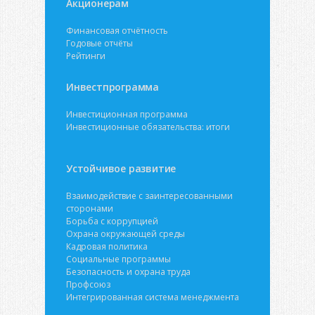
Акционерам
Финансовая отчётность
Годовые отчёты
Рейтинги
Инвестпрограмма
Инвестиционная программа
Инвестиционные обязательства: итоги
Устойчивое развитие
Взаимодействие с заинтересованными
сторонами
Борьба с коррупцией
Охрана окружающей среды
Кадровая политика
Социальные программы
Безопасность и охрана труда
Профсоюз
Интегрированная система менеджмента