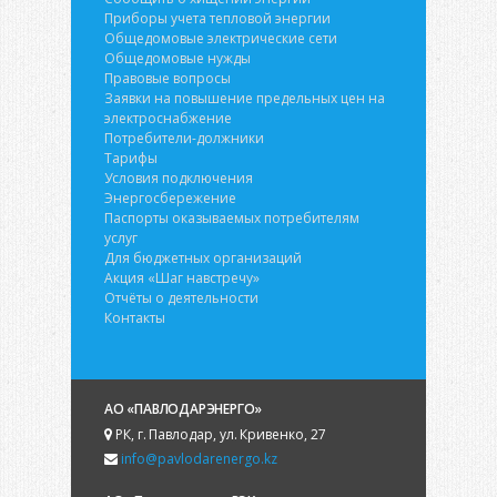
Приборы учета тепловой энергии
Общедомовые электрические сети
Общедомовые нужды
Правовые вопросы
Заявки на повышение предельных цен на
электроснабжение
Потребители-должники
Тарифы
Условия подключения
Энергосбережение
Паспорты оказываемых потребителям
услуг
Для бюджетных организаций
Акция «Шаг навстречу»
Отчёты о деятельности
Контакты
АО «ПАВЛОДАРЭНЕРГО»
РК, г. Павлодар, ул. Кривенко, 27
info@pavlodarenergo.kz