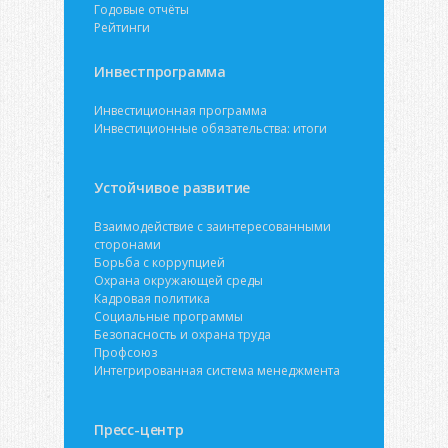
Годовые отчёты
Рейтинги
Инвестпрограмма
Инвестиционная программа
Инвестиционные обязательства: итоги
Устойчивое развитие
Взаимодействие с заинтересованными
сторонами
Борьба с коррупцией
Охрана окружающей среды
Кадровая политика
Социальные программы
Безопасность и охрана труда
Профсоюз
Интегрированная система менеджмента
Пресс-центр