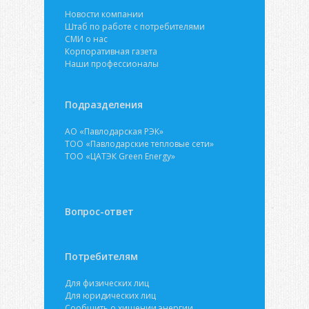
Новости компании
Штаб по работе с потребителями
СМИ о нас
Корпоративная газета
Наши профессионалы
Подразделения
АО «Павлодарская РЭК»
ТОО «Павлодарские тепловые сети»
ТОО «ЦАТЭК Green Energy»
Вопрос-ответ
Потребителям
Для физических лиц
Для юридических лиц
Сообщить о хищении энергии