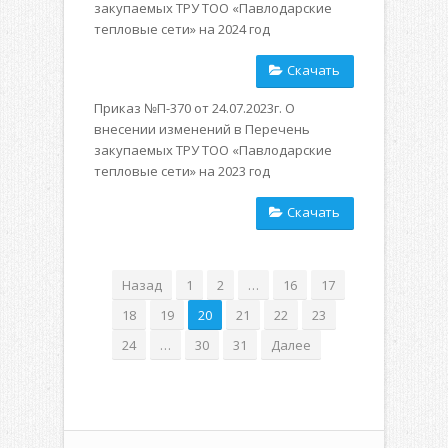
закупаемых ТРУ ТОО «Павлодарские
тепловые сети» на 2024 год
Скачать
Приказ №П-370 от 24.07.2023г. О
внесении изменений в Перечень
закупаемых ТРУ ТОО «Павлодарские
тепловые сети» на 2023 год
Скачать
Назад
1
2
…
16
17
18
19
20
21
22
23
24
…
30
31
Далее