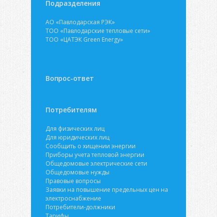
Подразделения
АО «Павлодарская РЭК»
ТОО «Павлодарские тепловые сети»
ТОО «ЦАТЭК Green Energy»
Вопрос-ответ
Потребителям
Для физических лиц
Для юридических лиц
Сообщить о хищении энергии
Приборы учета тепловой энергии
Общедомовые электрические сети
Общедомовые нужды
Правовые вопросы
Заявки на повышение предельных цен на
электроснабжение
Потребители-должники
Тарифы