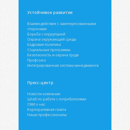
Устойчивое развитие
Взаимодействие с заинтересованными
сторонами
Борьба с коррупцией
Охрана окружающей среды
Кадровая политика
Социальные программы
Безопасность и охрана труда
Профсоюз
Интегрированная система менеджмента
Пресс-центр
Новости компании
Штаб по работе с потребителями
СМИ о нас
Корпоративная газета
Наши профессионалы