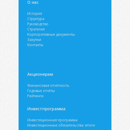
О нас
История
Структура
Руководство
Стратегия
Корпоративные документы
Закупки
Контакты
Акционерам
Финансовая отчётность
Годовые отчёты
Рейтинги
Инвестпрограмма
Инвестиционная программа
Инвестиционные обязательства: итоги