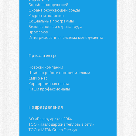
Борьба с коррупцией
Охрана окружающей среды
Кадровая политика
Социальные программы
Безопасность и охрана труда
Профсоюз
Интегрированная система менеджмента
Пресс-центр
Новости компании
Штаб по работе с потребителями
СМИ о нас
Корпоративная газета
Наши профессионалы
Подразделения
АО «Павлодарская РЭК»
ТОО «Павлодарские тепловые сети»
ТОО «ЦАТЭК Green Energy»