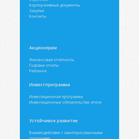
Корпоративные документы
Закупки
Контакты
Акционерам
Финансовая отчётность
Годовые отчёты
Рейтинги
Инвестпрограмма
Инвестиционная программа
Инвестиционные обязательства: итоги
Устойчивое развитие
Взаимодействие с заинтересованными
сторонами