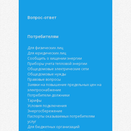
Вопрос-ответ
Потребителям
Для физических лиц
Для юридических лиц
Сообщить о хищении энергии
Приборы учета тепловой энергии
Общедомовые электрические сети
Общедомовые нужды
Правовые вопросы
Заявки на повышение предельных цен на
электроснабжение
Потребители-должники
Тарифы
Условия подключения
Энергосбережение
Паспорты оказываемых потребителям
услуг
Для бюджетных организаций