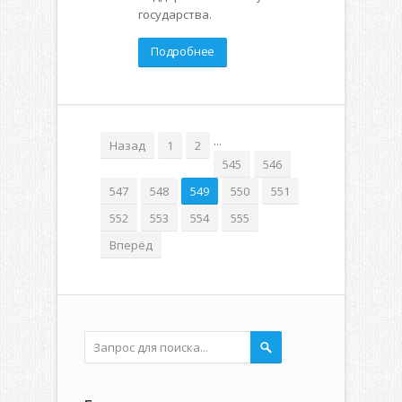
государства.
Подробнее
...
Назад
1
2
545
546
547
548
549
550
551
552
553
554
555
Вперёд