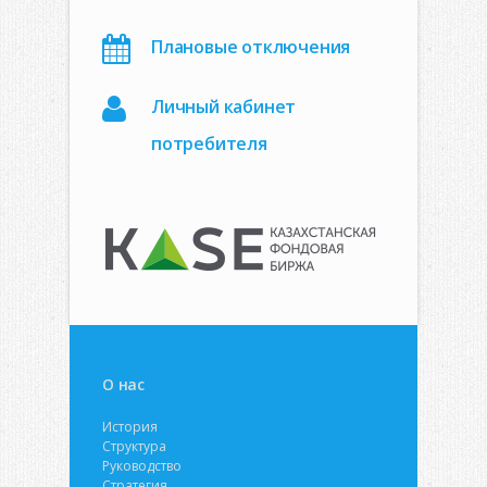
Плановые отключения
Личный кабинет
потребителя
О нас
История
Структура
Руководство
Стратегия