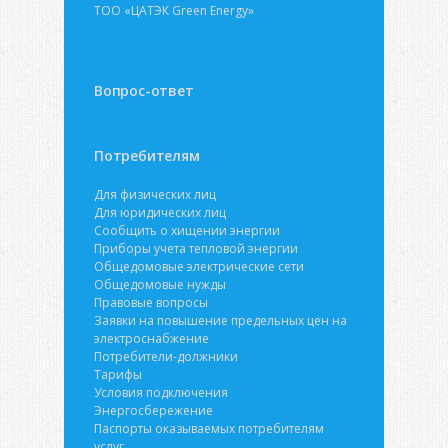
ТОО «ЦАТЭК Green Energy»
Вопрос-ответ
Потребителям
Для физических лиц
Для юридических лиц
Сообщить о хищении энергии
Приборы учета тепловой энергии
Общедомовые электрические сети
Общедомовые нужды
Правовые вопросы
Заявки на повышение предельных цен на
электроснабжение
Потребители-должники
Тарифы
Условия подключения
Энергосбережение
Паспорты оказываемых потребителям
услуг