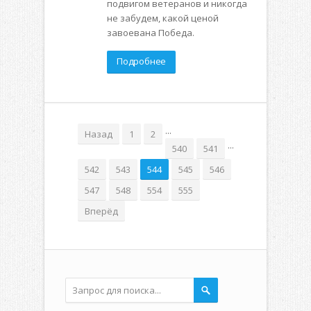
подвигом ветеранов и никогда
не забудем, какой ценой
завоевана Победа.
Подробнее
...
Назад
1
2
...
540
541
542
543
544
545
546
547
548
554
555
Вперёд