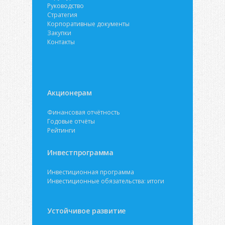
Руководство
Стратегия
Корпоративные документы
Закупки
Контакты
Акционерам
Финансовая отчётность
Годовые отчёты
Рейтинги
Инвестпрограмма
Инвестиционная программа
Инвестиционные обязательства: итоги
Устойчивое развитие