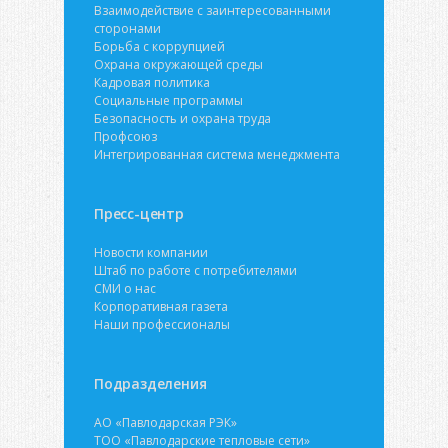
Взаимодействие с заинтересованными
сторонами
Борьба с коррупцией
Охрана окружающей среды
Кадровая политика
Социальные программы
Безопасность и охрана труда
Профсоюз
Интегрированная система менеджмента
Пресс-центр
Новости компании
Штаб по работе с потребителями
СМИ о нас
Корпоративная газета
Наши профессионалы
Подразделения
АО «Павлодарская РЭК»
ТОО «Павлодарские тепловые сети»