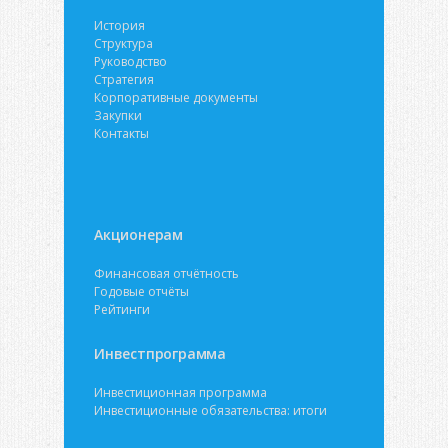
История
Структура
Руководство
Стратегия
Корпоративные документы
Закупки
Контакты
Акционерам
Финансовая отчётность
Годовые отчёты
Рейтинги
Инвестпрограмма
Инвестиционная программа
Инвестиционные обязательства: итоги