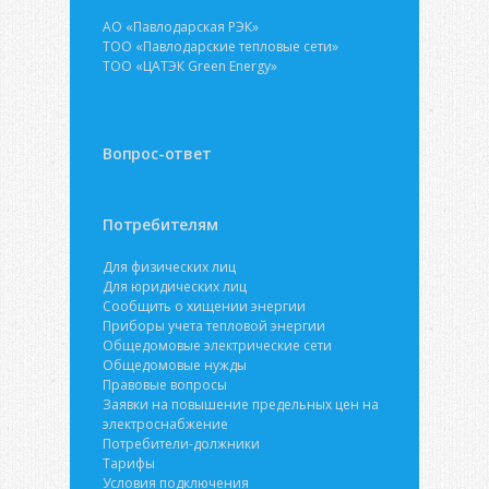
АО «Павлодарская РЭК»
ТОО «Павлодарские тепловые сети»
ТОО «ЦАТЭК Green Energy»
Вопрос-ответ
Потребителям
Для физических лиц
Для юридических лиц
Сообщить о хищении энергии
Приборы учета тепловой энергии
Общедомовые электрические сети
Общедомовые нужды
Правовые вопросы
Заявки на повышение предельных цен на
электроснабжение
Потребители-должники
Тарифы
Условия подключения