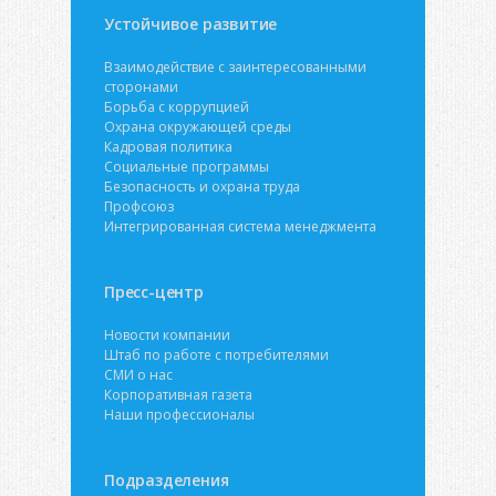
Устойчивое развитие
Взаимодействие с заинтересованными
сторонами
Борьба с коррупцией
Охрана окружающей среды
Кадровая политика
Социальные программы
Безопасность и охрана труда
Профсоюз
Интегрированная система менеджмента
Пресс-центр
Новости компании
Штаб по работе с потребителями
СМИ о нас
Корпоративная газета
Наши профессионалы
Подразделения