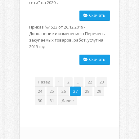
сети" на 2020г.
Скачать
Приказ №1523 от 26.12.2019 -
Дополнение и изменение в Перечень
закупаемых товаров, работ, услуг на
2019 год
Скачать
Назад
1
2
…
22
23
24
25
26
27
28
29
30
31
Далее