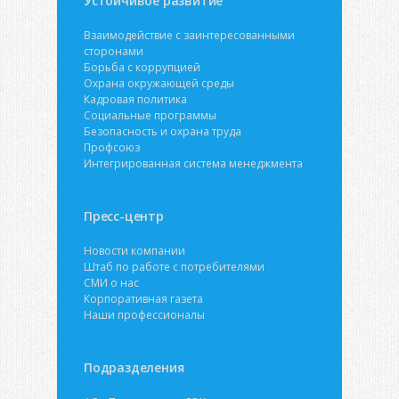
Устойчивое развитие
Взаимодействие с заинтересованными
сторонами
Борьба с коррупцией
Охрана окружающей среды
Кадровая политика
Социальные программы
Безопасность и охрана труда
Профсоюз
Интегрированная система менеджмента
Пресс-центр
Новости компании
Штаб по работе с потребителями
СМИ о нас
Корпоративная газета
Наши профессионалы
Подразделения