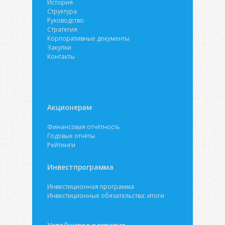
История
Структура
Руководство
Стратегия
Корпоративные документы
Закупки
Контакты
Акционерам
Финансовая отчётность
Годовые отчёты
Рейтинги
Инвестпрограмма
Инвестиционная программа
Инвестиционные обязательства: итоги