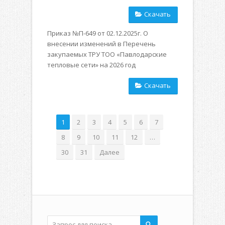
Скачать
Приказ №П-649 от 02.12.2025г. О
внесении изменений в Перечень
закупаемых ТРУ ТОО «Павлодарские
тепловые сети» на 2026 год
Скачать
1
2
3
4
5
6
7
8
9
10
11
12
…
30
31
Далее