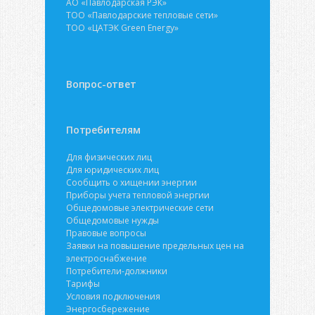
АО «Павлодарская РЭК»
ТОО «Павлодарские тепловые сети»
ТОО «ЦАТЭК Green Energy»
Вопрос-ответ
Потребителям
Для физических лиц
Для юридических лиц
Сообщить о хищении энергии
Приборы учета тепловой энергии
Общедомовые электрические сети
Общедомовые нужды
Правовые вопросы
Заявки на повышение предельных цен на
электроснабжение
Потребители-должники
Тарифы
Условия подключения
Энергосбережение