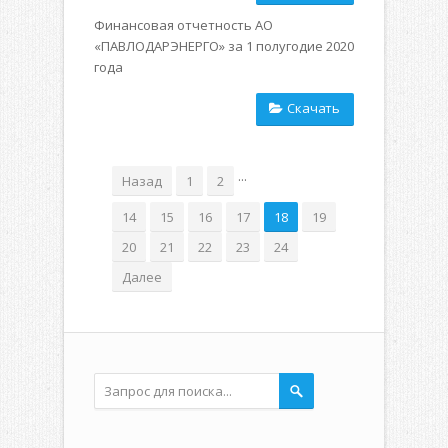
Финансовая отчетность АО
«ПАВЛОДАРЭНЕРГО» за 1 полугодие 2020
года
Скачать
...
Назад
1
2
14
15
16
17
18
19
20
21
22
23
24
Далее