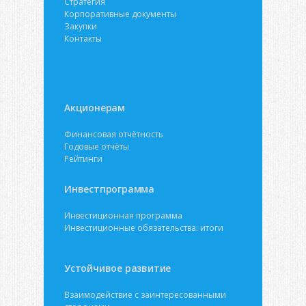
Стратегия
Корпоративные документы
Закупки
Контакты
Акционерам
Финансовая отчётность
Годовые отчёты
Рейтинги
Инвестпрограмма
Инвестиционная программа
Инвестиционные обязательства: итоги
Устойчивое развитие
Взаимодействие с заинтересованными