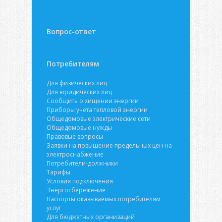
Вопрос-ответ
Потребителям
Для физических лиц
Для юридических лиц
Сообщить о хищении энергии
Приборы учета тепловой энергии
Общедомовые электрические сети
Общедомовые нужды
Правовые вопросы
Заявки на повышение предельных цен на
электроснабжение
Потребители-должники
Тарифы
Условия подключения
Энергосбережение
Паспорты оказываемых потребителям
услуг
Для бюджетных организаций