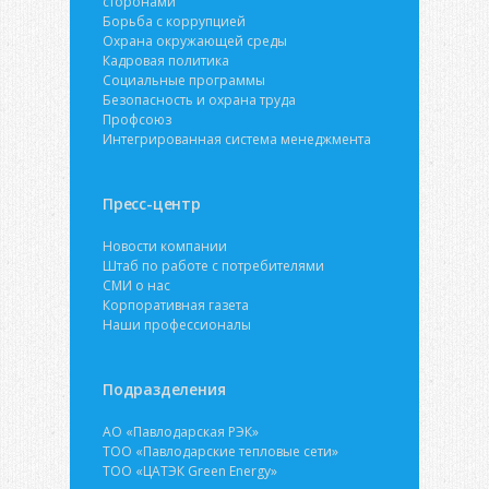
сторонами
Борьба с коррупцией
Охрана окружающей среды
Кадровая политика
Социальные программы
Безопасность и охрана труда
Профсоюз
Интегрированная система менеджмента
Пресс-центр
Новости компании
Штаб по работе с потребителями
СМИ о нас
Корпоративная газета
Наши профессионалы
Подразделения
АО «Павлодарская РЭК»
ТОО «Павлодарские тепловые сети»
ТОО «ЦАТЭК Green Energy»