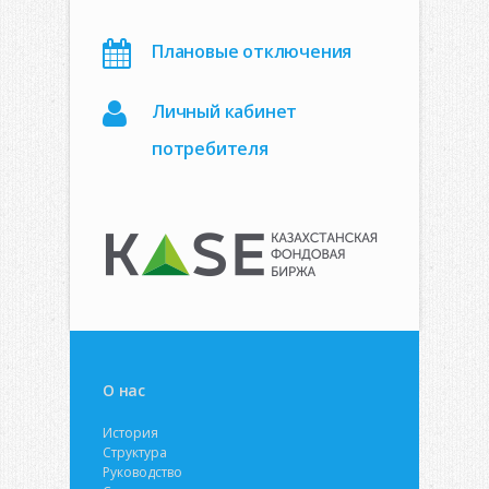
Плановые отключения
Личный кабинет
потребителя
О нас
История
Структура
Руководство