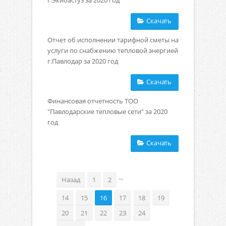
г.Экибастуз за 2020 год
Скачать
Отчет об исполнении тарифной сметы на
услуги по снабжению тепловой энергией
г.Павлодар за 2020 год
Скачать
Финансовая отчетность ТОО
"Павлодарские тепловые сети" за 2020
год
Скачать
...
Назад
1
2
14
15
16
17
18
19
20
21
22
23
24