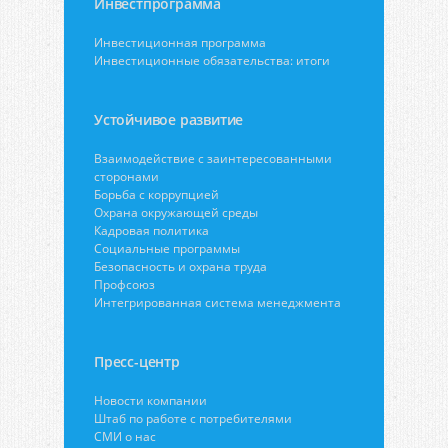
Инвестпрограмма
Инвестиционная программа
Инвестиционные обязательства: итоги
Устойчивое развитие
Взаимодействие с заинтересованными
сторонами
Борьба с коррупцией
Охрана окружающей среды
Кадровая политика
Социальные программы
Безопасность и охрана труда
Профсоюз
Интегрированная система менеджмента
Пресс-центр
Новости компании
Штаб по работе с потребителями
СМИ о нас