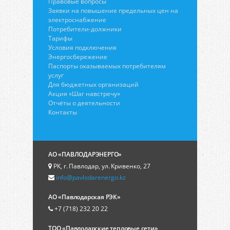
Правовые вопросы
Заявки на повышение предельных цен на
электроснабжение
Потребители-должники
Тарифы
Условия подключения
Энергосбережение
Паспорты оказываемых потребителям
услуг
Для бюджетных организаций
Акция «Шаг навстречу»
Отчёты о деятельности
Контакты
АО «ПАВЛОДАРЭНЕРГО»
РК, г. Павлодар, ул. Кривенко, 27
info@pavlodarenergo.kz
АО «Павлодарская РЭК»
+7 (718) 232 20 22
ТОО «Павлодарские тепловые сети»