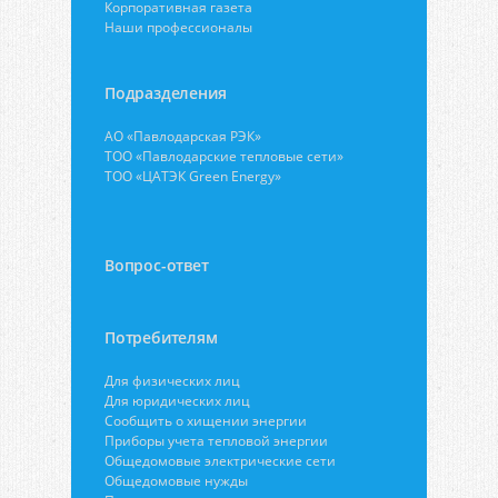
Корпоративная газета
Наши профессионалы
Подразделения
АО «Павлодарская РЭК»
ТОО «Павлодарские тепловые сети»
ТОО «ЦАТЭК Green Energy»
Вопрос-ответ
Потребителям
Для физических лиц
Для юридических лиц
Сообщить о хищении энергии
Приборы учета тепловой энергии
Общедомовые электрические сети
Общедомовые нужды