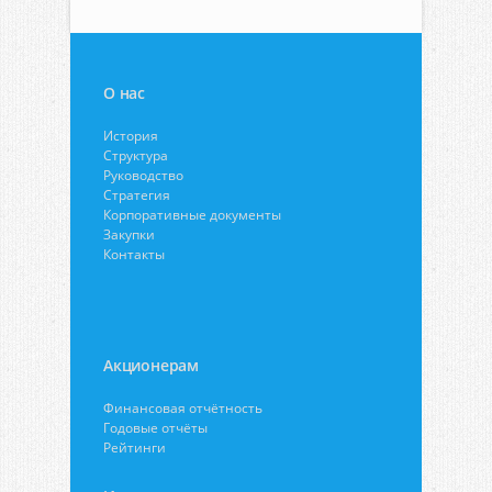
О нас
История
Структура
Руководство
Стратегия
Корпоративные документы
Закупки
Контакты
Акционерам
Финансовая отчётность
Годовые отчёты
Рейтинги